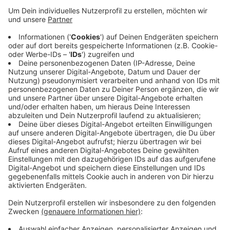
Wuppertal. Der Angeklagte fuhr in den
Straßengraben, der Junge entkam. Die
Staatsanwaltschaft hat den 22-Jährigen wegen
versuchten sexuellen Kindesmissbrauchs und
Freiheitsberaubung angeklagt. Der Mann soll den
Jungen aggressiv genötigt haben, bei ihm
einzusteigen. Die Untersuchung von Handy und
Computer des Mannes ergaben, dass er sich
schon vorher mit Kindesmissbrauch und -
entführung beschäftigt hat.
Veröffentlicht:
Montag, 07.10.2019 10:11
Anzeige