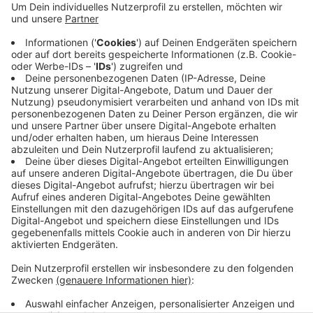
Tötung. Die angeklagten Guides sollen die Tour mit
mehreren Personen trotz einer Unwetterwarnung
und Starkregen gestartet haben - und das, obwohl
es schon am Tag vorher fast einen Unfall gegeben
hätte. Der Prozess findet vor dem Amtsgericht
Solingen statt. Er soll noch vor Weihnachten zu
Ende gehen.
Veröffentlicht:
Freitag, 22.11.2024 14:24
Anzeige
Anzeige