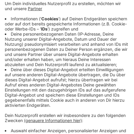
über das Klima und seine Bedeutung in der breiten
Bevölkerung zu erhöhen. Das sei entscheidend, um
Lösungen für die Klimakatastrophe zu finden,
heißt es von der Wuppertaler Gruppe. Sie freut
sich besonders auf eine sogenannte Tanzdemo:
Am Freitag sollen die Teilnehmenden ab 18:30 Uhr
tanzend durch die Elberfelder Innenstadt ziehen.
Alle Infos zur Aktionswoche
Veröffentlicht:
Montag, 16.05.2022 14:18
Anzeige
Anzeige