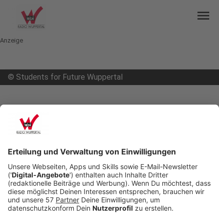
menu
Anzeige
©
Students for Future Wuppertal
mail
open_in_new
Teilen:
Public Climate School
Die Wuppertaler "Students for Future"-Gruppe lädt
zu einer Aktionswoche ein. Von heute (16.05.22)
bis Samstag gibt es viele Veranstaltungen zum
Klimaschutz in unserer Stadt. Das ist Teil eines
bundesweiten Rahmenprogramms unter dem Titel
"Public Climate School". Ziel ist es, das Wissen