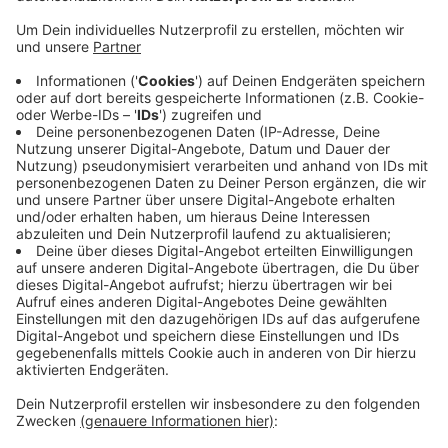
Schulen dagegen protestieren, dass Masken
vorgeschrieben sind. Querdenker wollen Schülern
auf dem Schulweg unwirksame Masken mit ihrem
Logo geben oder ihnen anbieten, unter ihrer Maske
eine CO2-Messung durchzuführen. Wo genau in
Wuppertal das passieren soll, ist unklar. Das NRW-
Schulministerium hat zu den geplanten Aktionen
eine rechtliche
Einschätzung
an alle Schulen
verschickt - und sie gebeten, die Schüler frühzeitig
zu informieren. Teile von "Querdenken" haben sich
inzwischen von den Plänen distanziert.
Veröffentlicht:
Freitag, 06.11.2020 06:12
Anzeige