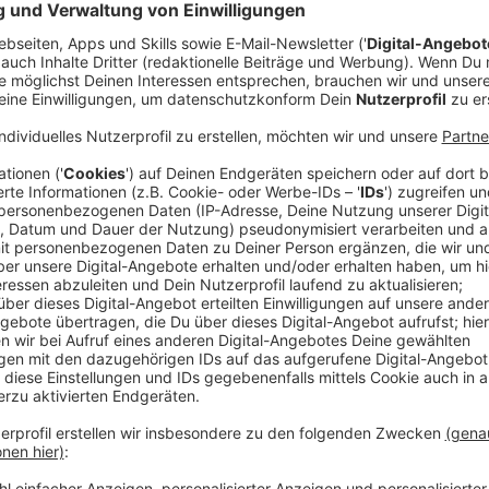
Anzeige
Von Ost nach West
Anzeige
Die Bundesstraße 7 führt von Rochlitz in Sachsen (u
(nahe der niederländischen Grenze bei Nettetal). Die
geht von Sachsen aus quer durch ganz Thüringen, N
nach West durch NRW. Rochlitz und Nettetal, die öst
Partnerstädte.
Die B7 folgt auf ihrem Weg dem Verlauf historischer
gehören die historischen römischen Straßen Via Reg
und die Handelsverbindungen der Hansestädte. Die hi
dadurch deutlich, dass sie in vielen Orten bis heute
„Berliner Straße“ (bzw. - Allee) führt.