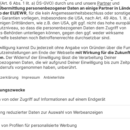
Schwebebahn. Das Rechercheprojekt soll deutlich ma
wichtige innerstädtische Verbindung darstellt, sond
eine Art „Tor zur Welt“. Chefredakteur Georg Rose i
abgefahren.
Anzeige
Die Idee der Themenwoche
Anzeige