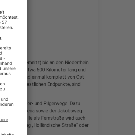
nweit von Chemnitz) bis an den Niederrhein
 Strecke ist etwa 500 Kilometer lang und
ord-Hessen und einmal komplett von Ost
lichen und westlichen Endpunkte, sind
 Handels-, Heer- und Pilgerwege. Dazu
ia und Via Imperia sowie der Jakobsweg
storische Rolle als Fernstraße wird auch
 die Bezeichnung „Holländische Straße“ oder