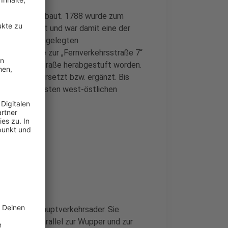
haussee ausgebaut. 1788 wurde zum
 gepflastert und war damit eine der
 künstlich angelegten
e die Straße zur „Fernverkehrsstraße 7“
u einer Landstraße herabgestuft worden.
e Autobahn ersetzt bzw. ergänzt. Bis
der bedeutendsten west-östlichen
raße 7 die Hauptverkehrsader. Sie
Talachse“ parallel zur Wupper und zur