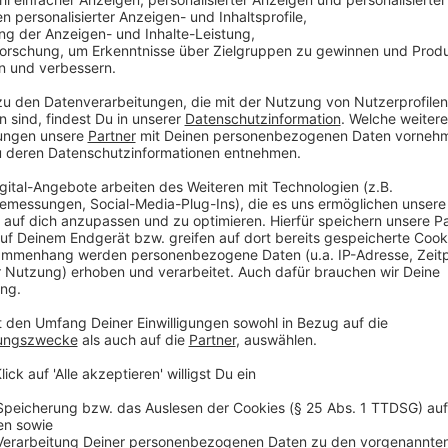
Ab dem 18.Jahrhundert wurde die heutige B7 zur C
Beispiel der Weg von Wuppertal nach Hagen komplett
ersten durchgehend für Pferdekutschen befahrbaren
Straßenverbindungen in ganz Deutschland. 1932 wurd
ausgebaut. Auf Teilstrecken ist die B7 inzwischen z
Auf anderen kurzen Teilstrecken wurde sie durch ein
heute bleibt der Streckenverlauf der B7 aber eine 
Fernverbindungen quer durch Deutschland.
Anzeige
Das Projekt
Anzeige
Für unser Sendegebiet in Wuppertal ist die Bundesst
durchquert die gesamte Stadt, weitgehend als sog. „