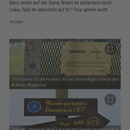
Ganz unten auf der Seite findet ihr außerdem noch
Links, falls ihr ebenfalls auf B7-Tour gehen wollt.
Anzeige
crop_free
300 Bäume für die Freiheit: An der ehemaligen Grenze direkt a
©
Radio Wuppertal
crop_free
Über 40 Jahre war die B7 auf beiden Seiten der deutsch-deuts