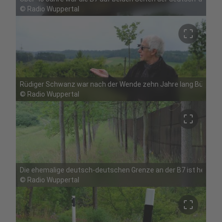
©
Radio Wuppertal
crop_free
Rüdiger Schwanz war nach der Wende zehn Jahre lang Bürgermei
©
Radio Wuppertal
crop_free
Die ehemalige deutsch-deutschen Grenze an der B7 ist heute ei
©
Radio Wuppertal
crop_free