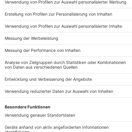
www.wanderinstitut.de/premiumwege/hessen/entdeckerto
point-india-p21/
Und hier noch Tipps von Chefredakteur Georg Rose,
wo ihr in Eisenach gut übernachten und essen könnt:
www.pension-im-park.de
www.baron-eisenach.de
Anzeige