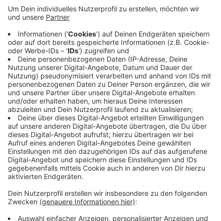
aus einer S-Bahn ausgestiegen, schrie laut herum
und schlug auf den stehenden Zug ein. Danach soll
er die Menschen auf dem Bahnsteig beleidigt und
bedroht haben, auch Kinder. Schließlich habe er
sich die Hose heruntergezogen. Auch als die
Polizei kam, beruhigte sich der Wuppertaler nicht.
Im Polizeigewahrsam stellte sich heraus, dass der
Mann betrunken und bekifft war. Gegen ihn wurden
gleich mehrere Verfahren eingeleitet.
Veröffentlicht:
Mittwoch, 18.05.2022 10:26
Anzeige