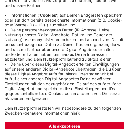
den Linken ging dazwischen und wurde dann auch
selbst beleidigt. Als der Täter ausstieg, verfolgte
er ihn bis in die Hindenburgstraße im Zoo-Viertel,
wo er ihn festhalten konnte, bis die Polizei kam.
Von der Linken heißt es, dass wir alle Rassismus
überall entschlossen entgegentreten müssen.
Veröffentlicht:
Donnerstag, 20.06.2024 11:22
Anzeige
Anzeige
Anzeige