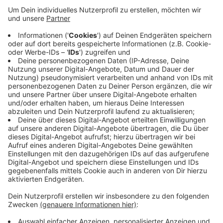
Bundesbahndirektion ist einfach zu wichtig, sagt
Klaus Lüdemann von den Grünen: "Bei dieser
bedeutenden Immobilie darf man nicht einfach
sagen, 'das ist privat'. Da muss die Stadt mit dem
Eigentümer reden." Auch falls sich Investor Clees,
dem die alte Bundesbahndirektion gehört, mit den
WSW einigt, soll die Stadtverwaltung aktiv werden.
Dann soll sie helfen, ein Gesamtkonzept für das
Gebäude zu entwickeln.
Veröffentlicht:
Dienstag, 09.07.2019 09:34
Anzeige