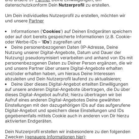
das Paar an. Der Täter kam dann aber näher,
packte den Mann am Hals und drückte ihn gegen
die Wand. Dabei hat sich der Mann leicht verletzt.
Und ihm fiel das Handy aus der Tasche, der Täter
nahm es und lief weg. Die Polizei sucht jetzt
Zeuginnen und Zeugen. Der Täter ist circa 30 bis
40 Jahre alt, 1,70 bis 1,80 Meter groß und er hatte
ein ungepflegtes Erscheinungsbild. Er trug ein
schwarzes T-Shirt, eine dunkle Weste und eine
dunkle Hose. Um den Hals hatte er eine goldene
Kette. Die Frau ist circa 30 bis 35 Jahre alt, 1,60 bis
1,70 Meter groß und korpulent. Sie hatte auch ein
ungepflegtes Erscheinungsbild und blonde,
schulterlange Haare. Sie war dunkel gekleidet. Die
Polizei nimmt Hinweise unter der Telefonnummer
0202/284-0 entgegen.
Veröffentlicht:
Donnerstag, 24.07.2025 13:39