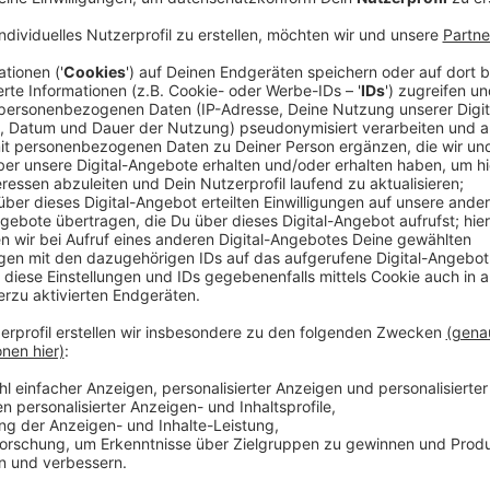
Anzeige
Der Draufgänger Ray und sein eher unscheinbarer Ha
ihrem Vater. Und auch nach seinem Tod weiß der Vate
seine beiden Söhne zu ärgern. Neben allerlei absurd
bringt er die beiden Männer auch dazu, sein Grab zu 
Raymond und Ray nur noch mehr. Doch während der Vo
Menge Wegbegleiter ihres Vaters kennen und seine e
die den beiden Männern auch noch einen weiteren Hal
Dabei müssen Raymond und Ray erkennen, dass der Re
zu berichten weiß.
Streaming-Dienst: Apple TV+
Anzeige