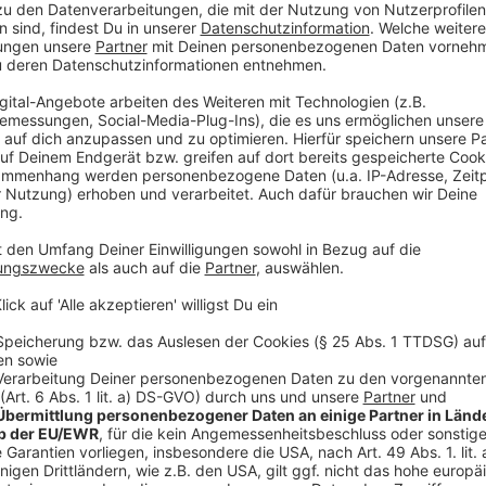
Wir benötigen Ihre Z
den YouTube Video
laden!
Wir verwenden einen S
Drittanbieters, um V
einzubetten. Dieser Servi
Ihren Aktivitäten sammeln.
die Details durch und s
Nutzung des Service zu, 
anzusehen
Mehr Informati
Wer hat Recht? Raymond und Ray die ihren Vater sei
Akzeptieren
Menschen, die ihn bis zu seinem Tod als liebevollen
powered by
Usercentrics Co
Anzeige
Platform
©
Copyright: Apple TV+