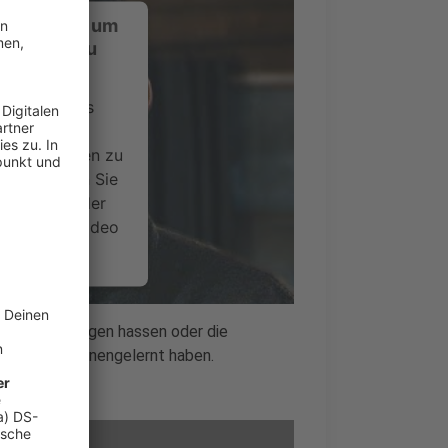
ustimmung, um
-Service zu
ervice eines
ideoinhalte
ce kann Daten zu
 Bitte lesen Sie
timmen Sie der
um dieses Video
.
onen
t Kindheitstagen hassen oder die
 Charakter kennengelernt haben.
nsent Management