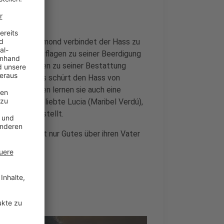
lbbruder Raymond verbindet der Hass zu
r mit den Auflagen zu seiner Beerdigung
en Anweisungen zu seiner Bestattung
schaufeln. Das schürt den Hass von
rbereitungen lernen sie auch eine
hemalige Geliebte Lucia (Maribel Verdú),
bbruder vorstellt.
st der Welt nur Gutes über ihren Vater