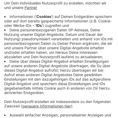
Unternehmen bestehen soll. Gegen 13 Menschen
wird ermittelt, der Hauptverdächtige wurde
festgenommen. Die Behörden werfen den
Beteiligten vor, Sozialabgaben veruntreut zu
haben. Die Firmen sind in der Personal-
Dienstleistung vor allem auf dem Bau tätig. Mehr
als 180 000 Euro wurden heute gepfändet bzw.
beschlagnahmt.
Veröffentlicht:
Donnerstag, 24.06.2021 18:34
Anzeige
Anzeige