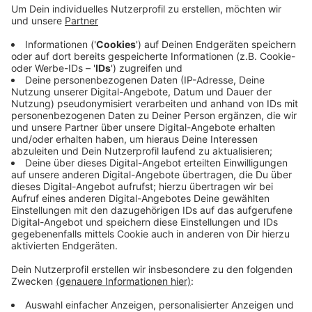
zwischen Oberbarmen und Wichlinghausen nicht
bis Sonntag asphaltiert werden. Der Standstreifen
und die rechte Fahrspur bekommen eine neue
Decke. Das werde nun bis Ende kommender Woche
dauern. So lange ist die A46 Richtung Düsseldorf
zwischen den beiden Anschlussstellen nur
einspurig. Außerdem kann man in Oberbarmen
nicht auffahren.
Veröffentlicht:
Freitag, 14.05.2021 13:04
Anzeige
Anzeige