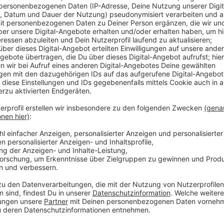
Diese Parks und Plätze sollen sauberer werden:
1. Platz der Republik
2. Schusterplatz
3. Bandwirker Platz
4. Klever Platz
5. Rosenau
6. Görlitzer Platz
7. Gutenbergplatz
8. Deweerth’scher Garten
9. Skaterpark Württemberg
10. Spielplatz Loher Straße/Hünefeldstraße