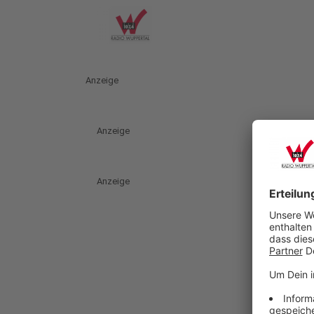
Anzeige
Anzeige
Anzeige