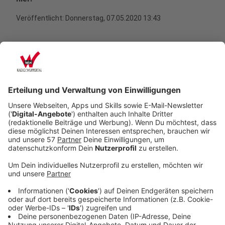
Veröffentlicht: Donnerstag, 07.05.2020 13:43
Anzeige
Ist die Lösung mit den Gutscheinen rechtlich
in Ordnung?
Anzeige
Auf einen Gutschein muss man sich nicht einlassen,
erklärt die Expertin. Im Moment hat man Anspruch auf
Rückerstattung. Das gilt allerdings nur, wenn man über
einen deutschen Reiseveranstalter gebucht hat.
Innerhalb der EU kann es unterschiedliche
Gutscheinregeln geben. Daher sollten sie sich auf den
jeweiligen Seiten des
Europäisches