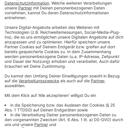
Anzeige
Man muss ganz deutlich zwischen Individualreisen und
Pauschalreisen unterscheiden. Die Frage ist: Kann die
Fluggesellschaft oder der Hotelier die Leistung
erbringen? Wenn ja, sieht es schlecht aus mit einer
Erstattung. Außerdem gibt es auch immer das
Problem: Es gilt das Recht vor Ort. Deswegen kann
man die Frage nicht pauschal beantworten, so Silvia
Schattenkirchner.
Anzeige
Dürfen Beratungspauschalen für
außergewöhnliche Umstände und eine
Vermittlungspauschale