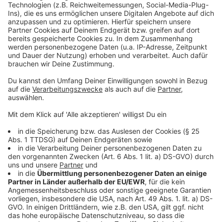
einer chronischen Krankheit, andere dagegen schon, so
Elke Weidenbach.
Anzeige
Reisegepäckversicherung
Anzeige
Eine Reisegepäckversicherung ist unnötig, meint Elke
Weidenbach. Man muss quasi auf seinem Gebäck
sitzen, damit es von der Reisegepäckversicherung
gedeckt ist. Wird man im Hotel bestohlen, greift in der
Regel die Hausratversicherung. Geht das Gepäck auf
dem Flug verloren, ist die Airline verantwortlich.
Autor; Hendrik Frost mit David Müller
Anzeige