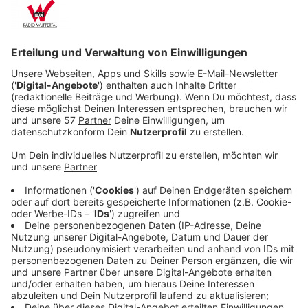
Anzeige
Auslandsreise-Krankenversicherung
Anzeige
Die Auslandsreisekrankenversicherung ist in unserer
gesetzlichen Krankenversicherung nicht drin. Und mit
der wird auch nur ein Teil der Kosten erstattet.
Deswegen ist laut Elke Weidenbach von der
Verbraucherzentrale NRW eine
Auslandsreisekrankenversicherung wichtig. Die
übernimmt nicht nur Teile oder sogar die gesamten
Arztkosten sondern auch den Rücktransport aus dem
Urlaubsort. Sie kostet bei manchen Anbietern nur
knappe zehn Euro im Jahr. Trotzdem sollte man auch