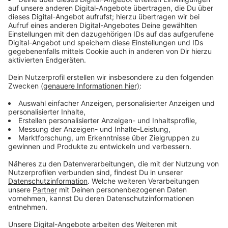
immer einen Blick in die Vertragsdetails werfen.
Anzeige
Reiserücktrittversicherung
Anzeige
Ob sich eine Reiserücktrittversicherung lohnt, ist von
der Situation abhängig: Ist man mit Kindern oder
älteren Personen unterwegs, die eventuell krank
werden können, kann man darüber nachdenken. Grade
bei teuren Reisen macht sie Sinn, da Reiseanbieter
schon einmal, bei einer Absage kurz vor Reiseantritt,
Stornokosten von bis zu 100 Prozent verlangen. Auch
hier sollte man aber auch besonders in die Verträge
schauen. So zahlen einige Versicherungen nicht bei