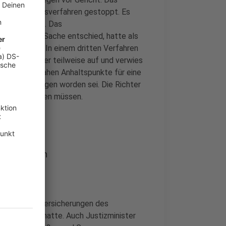
as Besetzungsverfahren gestoppt. Es
ensgestaltung. Das
e in eigener Sache entschied, hatte als
e Bedenken. In einem dritten Verfahren
 des OVG aber teilweise auf und verwies
n Karlsruhe sahen Anhaltspunkte für eine
nd nachgegangen worden sei. Die Richter
fgeklärt werden müssen.
dersprüchen
sstattliche Versicherungen des
ren geklagt hatte. Auch Justizminister