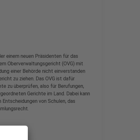
der einem neuen Präsidenten für das
dem Oberverwaltungsgericht (OVG) mit
dung einer Behörde nicht einverstanden
ericht zu ziehen. Das OVG ist dafür
te zu überprüfen, also für Berufungen,
geordneten Gerichte im Land. Dabei kann
m Entscheidungen von Schulen, das
mlungsrecht.