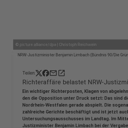
©
picture alliance/dpa | Christoph Reichwein
NRW-Justizminister Benjamin Limbach (Bündnis 90/Die Grü
mail
open_in_new
Teilen:
Richteraffäre belastet NRW-Justizm
Ein wichtiger Richterposten, Klagen von abgelehn
den die Opposition unter Druck setzt: Das sind die
Nordrhein-Westfalen gerade abspielt. Die sogen
zahlreiche Gerichte beschäftigt und ist jetzt auch
Untersuchungsausschusses im Landtag. Im Mitte
Justizminister Benjamin Limbach bei der Vergabe