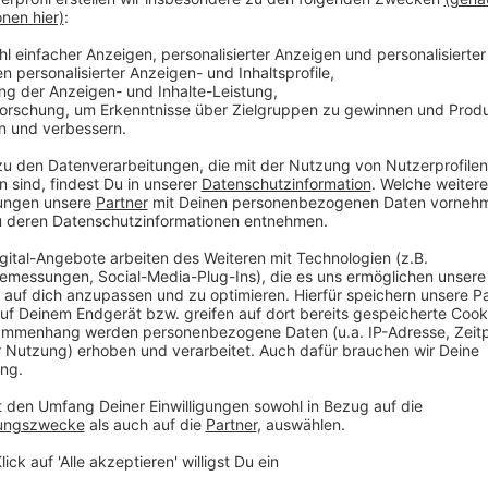
NRW-Justizminister
Benjamin Limbach (Grüne)
soll d
werfen ihm die Opposition im Landtag und mindestens
dafür gesorgt haben, dass eine Freundin den Zuschl
Bekannte soll erst bei einem privaten Abendessen i
haben. Der Vorwurf lautet nun: Weil Limbach einerse
sehen wollte und er und die Bewerberin eine Zeit lang
haben, damit sie den Posten erhält.
Anzeige
Mitbewerber klagte teilweise erfolgreich
Anzeige
Am Ende erhielt Limbachs Duz-Freundin tatsächlich d
ebenfalls beworben hatte, und ein weiterer Bewerbe