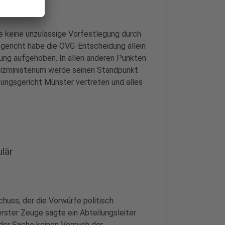
e keine unzulässige Vorfestlegung durch
gericht habe die OVG-Entscheidung allein
rung aufgehoben. In allen anderen Punkten
tizministerium werde seinen Standpunkt
ungsgericht Münster vertreten und alles
lär
uss, der die Vorwürfe politisch
erster Zeuge sagte ein Abteilungsleiter
 der Sache keinen Versuch der