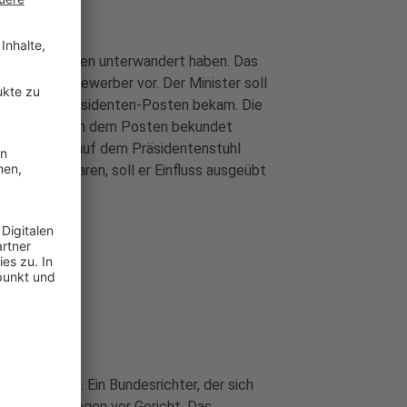
ieses Verfahren unterwandert haben. Das
 einer der Bewerber vor. Der Minister soll
ag für den Präsidenten-Posten bekam. Die
hr Interesse an dem Posten bekundet
its eine Frau auf dem Präsidentenstuhl
 Kollegen waren, soll er Einfluss ausgeübt
en Zuschlag. Ein Bundesrichter, der sich
r, zogen dagegen vor Gericht. Das