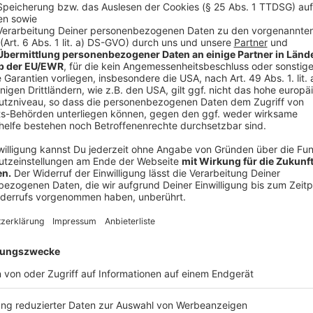
Verwaltungsgericht Münster hatte dann zunächst d
äußerte Kritik und sprach von manipulativer Verfahr
Oberverwaltungsgericht in Münster, das pikanterweis
zweite Instanz gegen die Personalentscheidung kein
hob das Bundesverfassungsgericht die Entscheidung
den Fall wieder an das OVG. Die Verfassungsrichter i
Vorfestlegung des Ministers, denen nicht ausreiche
befanden, dass die Vorwürfe besser geprüft und au
Anzeige
Drei eidesstattliche Versicherungen mit Wi
Anzeige
Zu dem ganzen Vorgang liegen inzwischen zwei eide
Bundesrichters vor, der gegen das Besetzungsverfah