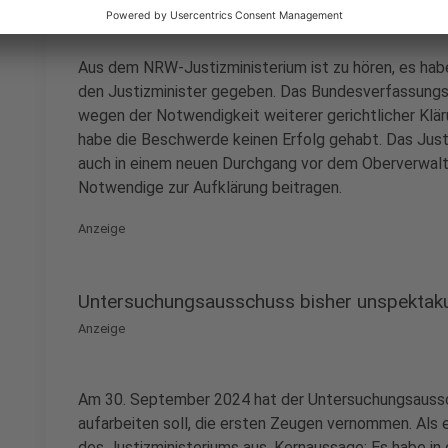
Aus dem NRW-Justizministerium ist zu hören, es hab
den Justizminister gegeben. Das Bundesverfassungs
wegen der Notwendigkeit weiterer gerichtlicher Klä
habe die Beschwerde keinen Erfolg gehabt. Das Jus
auch in einem neuen Durchgang vor dem Oberverwalt
Notwendige zur Aufklärung beitragen.
Anzeige
Untersuchungsausschuss bisher unspektaku
Anzeige
Am 30. September 2024 hat der Untersuchungsaussch
aufarbeiten soll, die ersten Zeugen vernommen. Als 
des Justizministeriums aus. Kernaussage: Es habe in