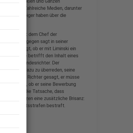
egeben. Im Großen und Ganzen
en Punkten. Zahlreiche Medien, darunter
r Stadt-Anzeiger haben über die
.
n Gespräch mit dem Chef der
 Limbach hingegen sagt in seiner
anach gefragt, ob er mit Liminski ein
. Der zweite betrifft den Inhalt eines
und dem Bundesrichter. Der
gehabt, ihn dazu zu überreden, seine
er habe dem Richter gesagt, er müsse
 entscheiden, ob er seine Bewerbung
er das tue. Die Tatsache, dass
iht dem Ganzen eine zusätzliche Brisanz:
oder Freiheitsstrafen bestraft.