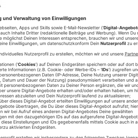
Regeln gegen Vetternwirtschaft und Klünge
Anzeige
Ein Bewerbungsverfahren für diesen hohen Richterpos
Regeln ab: Bewerberinnen und Bewerber schicken ih
Das prüft und vergleicht die Bewerbungen mit dem Z
Kandidaten zu finden. Klassischerweise wird dabei 
Teamfähigkeit genauso geachtet, wie auf eine hoh
Studium und eine entsprechend hohe Belastbarkeit. D
Verwaltungssprache “Bestenauslese” genannt. Dabei 
Kompetenzen, Fähigkeiten und Erfahrung berücksich
Herkunft oder persönliche Verbindungen.
Anzeige
Limbach soll Prinzip der Bestenauslese verl
Anzeige