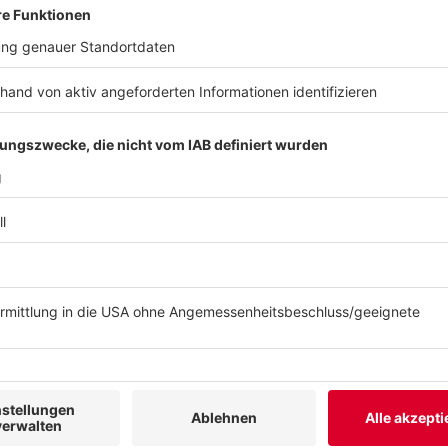
Vorwurf der politischen Vorfestlegung
Anzeige
Der unterlegene Bundesrichter sagt außerdem, er h
Bundestagsfraktion einen Anruf erhalten. Darin sei 
zurückzuziehen. Koalitionskreise in Düsseldorf hätten
Präsidentenposten geeinigt.
Der Bundesrichter zieht daraus den Schluss, die erfo
Geschlechts bevorzugt worden. Die Auswahlentscheid
der vom Grundgesetz verlangten Bestenauswahl, son
Vorfestlegung getroffen worden.
Anzeige
Ministerium weist Vorwürfe zurück
Anzeige