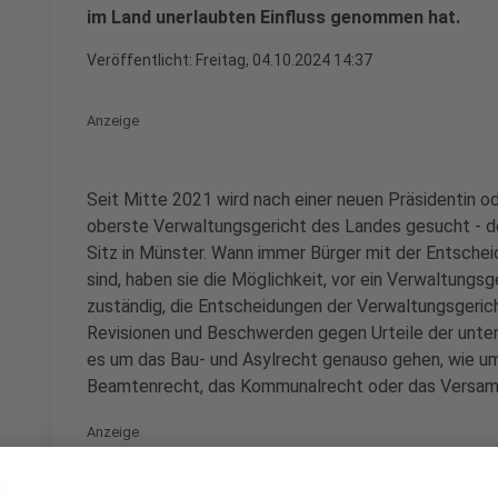
im Land unerlaubten Einfluss genommen hat.
Veröffentlicht:
Freitag, 04.10.2024 14:37
Anzeige
Seit Mitte 2021 wird nach einer neuen Präsidentin o
oberste Verwaltungsgericht des Landes gesucht - 
Sitz in Münster. Wann immer Bürger mit der Entschei
sind, haben sie die Möglichkeit, vor ein Verwaltungsg
zuständig, die Entscheidungen der Verwaltungsgerich
Revisionen und Beschwerden gegen Urteile der unter
es um das Bau- und Asylrecht genauso gehen, wie u
Beamtenrecht, das Kommunalrecht oder das Versam
Anzeige