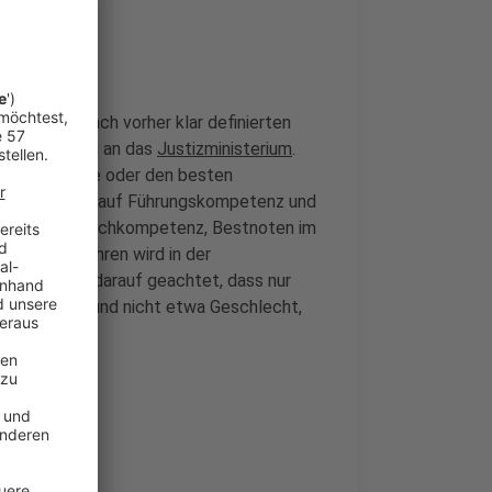
l
ten läuft nach vorher klar definierten
re Bewerbung an das
Justizministerium
.
iel, die beste oder den besten
unter anderem auf Führungskompetenz und
e Sach- und Fachkompetenz, Bestnoten im
ieses Verfahren wird in der
wird genau darauf geachtet, dass nur
tigt werden und nicht etwa Geschlecht,
etzt haben