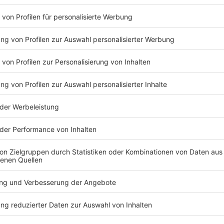
Limbach hat eine eidesstattliche Versicherung abg
widersprechen sich die Aussagen in zwei wesentlich
die Westdeutsche Allgemeine Zeitung und der Kölne
Eidesstattliche Versicherungen ausführlich berichtet
Der Bundesrichter führt aus, ihm sei von Limbach ei
Staatskanzlei, Nathanael Liminski empfohlen worden.
Versicherung aus, der Bundesrichter habe ihn selbst d
Gespräch führen könne. Das ist der erste Widerspruch
Gesprächs am 11. November 2022 zwischen Limbach 
Bundesrichter berichtet, das Gespräch habe das Ziel 
Bewerbung zurückzuziehen. Limbach wiederum sagt, 
angesichts des hochkarätigen Bewerberfelds selbst
aufrechterhalte. Niemand werde ihm böse sein, wenn 
eidesstattliche Erklärungen abgegeben wurden, verle
Falsche Erklärungen an Eides Statt werden mit Geld- 
Anzeige