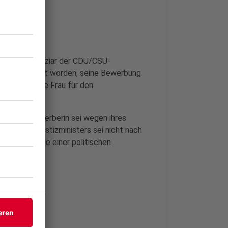
abe vom Justiziar der CDU/CSU-
er aufgefordert worden, seine Bewerbung
 sich auf eine Frau für den
lgreiche Bewerberin sei wegen ihres
ung des Justizministers sei nicht nach
dern im Wege einer politischen