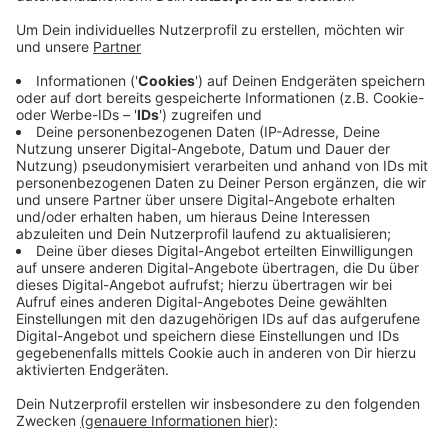
Gewerbefläche an der Nächstebrecker Straße
Ecke Bramdelle - dort soll sich künftig "vombaur"
niederlassen. Das Vorhaben wird in enger
Abstimmung mit dem Nächstebrecker
Bürgerverein umgesetzt. Der nördliche Teil der
Fläche soll auf Wunsch des Vereins als Naturraum
erhalten bleiben. Der Beschluss das rund 19.500
Quadratmeter große Grundstück zu entwickeln,
soll in der Ratssitzung am 22. Juni gefasst werden.
"vombaur" ist ein Traditionsunternehmen - es
wurde 1805 in Ronsdorf gegründet.
Veröffentlicht:
Dienstag, 26.05.2020 10:14
Anzeige