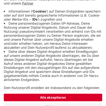
Karteninhaber können ihre Punkte vollständig
übertragen, heißt es von der Sparkasse - und sie
bekämen noch einen Willkommensbonus. Die
TreueWelt
ist auch ein Punkte-Sammel-System
mit Teilnehmenden in ganz Wuppertal.
Veröffentlicht:
Dienstag, 29.07.2025 14:34
Anzeige
Anzeige
Anzeige