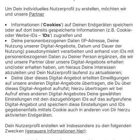
Sturms, 2021 und 22 wegen Corona, jetzt wegen
finanzieller Unsicherheiten. Nach schwierigen
Zeiten seien die Vereinskassen leer, hieß es zur
Absage. Dafür startet die Party in Barmen heute
um 11:11Uhr. Mit Musik und Tanzgruppen aus
Wuppertal und der Region. Auch wenn es keinen
Zug gibt, Kamelle für die Kinder wird trotzdem
geworfen, heißt es vom Carneval Comitee.
Veröffentlicht:
Sonntag, 19.02.2023 12:02
Anzeige