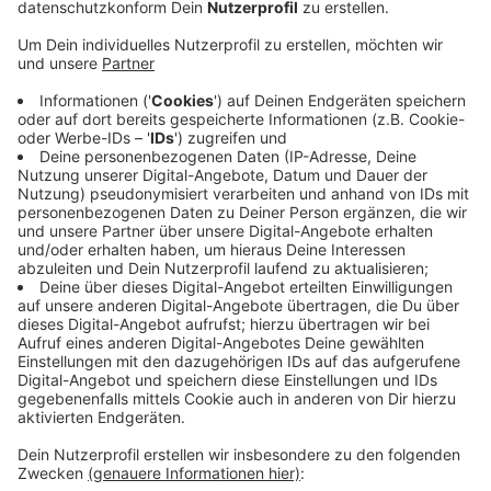
Wasserrutschen fertig ist. Für eine breite
Wellenrutsche hat die Stadt den Auftrag vergeben.
Aber um eine größere Wasserrutsche gibt es
juristischen Streit. Ein Anbieter hat gegen die
Auftragsvergabe der Stadt vor Gericht geklagt -
und darüber soll erst nächstes Jahr im März
verhandelt werden. Zwei Monate später soll das
Freibad öffnen. Die Stadt hatte den
Eröffnungstermin mehrfach nach hinten
verschoben, ursprünglich sollte die sanierte
Mählersbeck schon 2023 wieder offen sein. Die
Kosten waren zuletzt auf über 22 Millionen Euro
gestiegen, mehr als doppelt so viel wie anfangs
geplant.
Veröffentlicht:
Dienstag, 30.09.2025 13:52
Anzeige