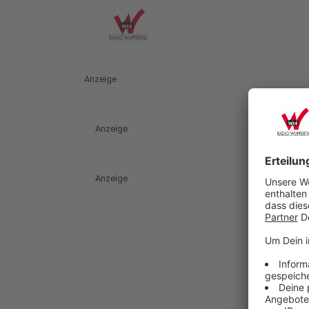
Anzeige
Anzeige
Anzeige