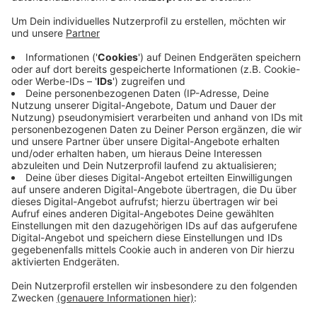
umgegraben und von Leichenspürhunden
abgesucht. Morgen gehen die Arbeiten weiter. Das
Grundstück ist über tausend Quadratmeter groß.
Die Polizei ist mit sehr vielen Beamten im Einsatz
und auch mit zwei Baggern. Die mussten mit einem
Kran über das Einfamilienhaus gehoben werden.
Bislang wurden keine Hinweise gefunden, dass der
83-Jährige etwas mit den verschwundenen Kindern
zu tun hat. Laut DPA soll der Mann wegen
psychischer Auffälligkeiten eingewiesen worden
sein.
Veröffentlicht:
Freitag, 28.06.2019 16:48
Anzeige