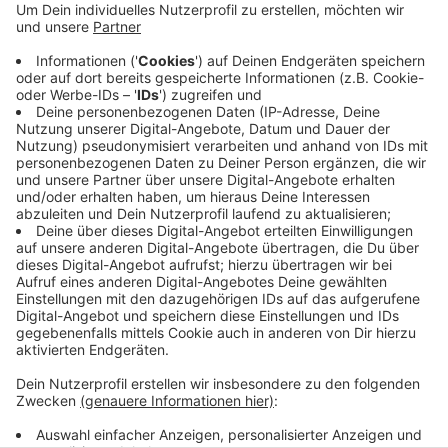
Stadtdirektor weitergeht, ist noch nicht klar. Der
zweite Mann oder die zweite Frau an der Spitze
wird auch mit politischen Mehrheiten im Rat
gewählt. Stadtdirektor ist Nocke nach dem
Austritt von Johannes Slawig im Juli letzten
Jahres geworden. Der Posten könnte theoretisch
auch neu besetzt werden.
Veröffentlicht:
Dienstag, 30.09.2025 05:44
Anzeige
Anzeige