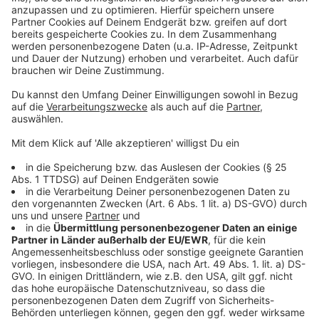
©
Copyright: Apple TV+
In Schmigadoon wird sehr viel gesungen...
Anzeige
©
Copyright: Apple TV+
... und noch mehr getanzt!
Anzeige
Anzeige