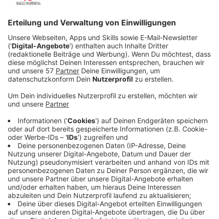
Veröffentlicht:
Dienstag, 29.06.2021 19:21
Anzeige
Doch das Wetter verschlechtert sich und nachdem sie
im Nebel eine Brücke überquert haben, landen sie
plötzlich in einer magischen Stadt, in der sämtliche
Bewohner wie in einem Musicalfilm der 1940er Jahre
leben. Und wenn das nicht schon skurril genug ist,
erkennen die Beiden bald, dass sie diese Stadt nicht
so schnell verlassen können.
Streaming-Dienst:
Apple TV+
Anzeige