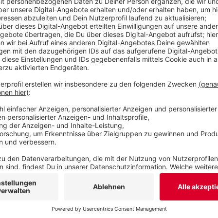
Schulen findet laut Stadt der Unterricht wieder n
wieder, laut den WSW kann es aber vereinzelt n
Hörer melden uns vor allem in den Randbezirken 
fährt heute morgen (18.01.) noch nicht. Die Räu
im Einsatz und haben die Hauptverkehrsstraßen 
sollen auch die kleineren Straßen wieder geräum
Veröffentlicht:
Donnerstag, 18.01.2024 06:33
Anzeige