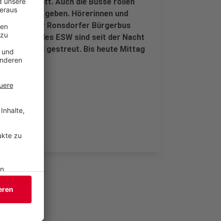
ach Plan statt. Auch die Busse rollen
och Probleme geben. Hörerinnen und
Ausfälle. Der Ronsdorfer Bürgerbus
mfahrzeuge des ESW sind seit der Nacht
geräumt und gestreut. Bis heute Mittag
t werden.