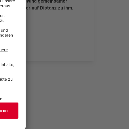
en war Schneidewind gemeinsamer
chnell wieder auf Distanz zu ihm.