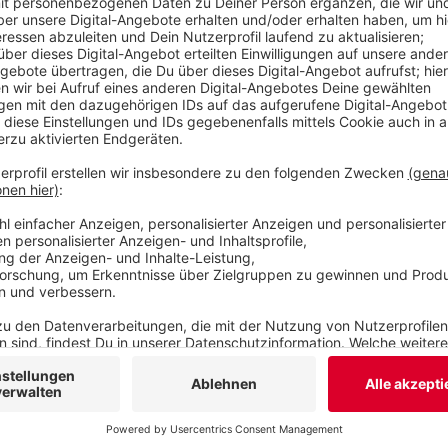
kein Kandidat offiziell fest. Bei der vergangen
Kandidat von CDU und Grünen, die CDU ging aber s
Veröffentlicht:
Donnerstag, 19.12.2024 13:19
Anzeige