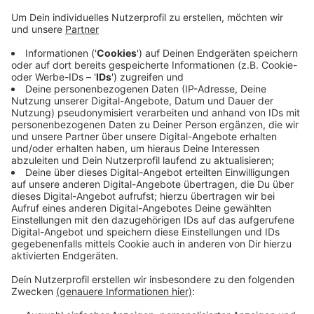
könne zeigen, dass es einen Weg gibt,
betriebswirtschaftliche Klugheit und
gesellschaftliche Verantwortung zu kombinieren
und dass Konzern und Beschäftigte gemeinsam
etwas erreichen können. Das schreibt
Schneidewind in einem Brief an den Vorstand der
Schaeffler AG. Dass die Autozulieferer es durch
die Umstrukturierung der Branche schwer haben,
sei ihm klar. Das Konzept von Betriebsrat und IG
Metall sei aber durchdacht und auch nachhaltig.
Veröffentlicht:
Freitag, 19.02.2021 09:47
Anzeige