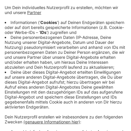
Millionen Euro Fördergeld vom Bund wegfallen. Der
Bund will das Pina-Bausch-Zentrum fördern - aber
eigentlich hätte dafür dieses Jahr der Bauantrag
fertig sein müssen. Davon ist die Stadt noch weit
entfernt. Deshalb hat sich der Wuppertaler SPD-
Abgeordnete Helge Lindh im Haushaltsausschuss
des Bundestags dafür eingesetzt, den
Förderzeitraum zu verlängern. Jetzt hat die Stadt
bis 2025 Zeit, mit einer Option bis 2026. Aber für
eine neue Verlängerung sollte es dann auch
Fortschritte geben, sagt Lindh.
Veröffentlicht:
Freitag, 18.10.2024 15:10
Anzeige