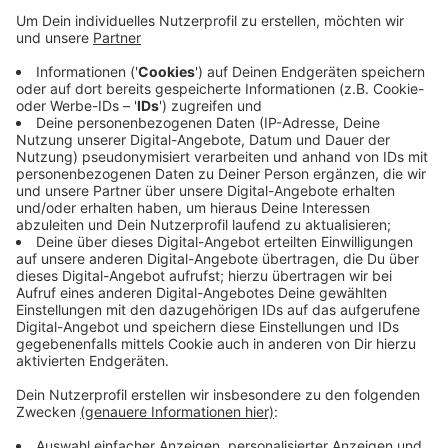
sorgen. Und die Stadt will dabei helfen. In Elberfeld
können bis zu 12.000 Haushalte und Firmen ans
Glasfasernetz angeschlossen werden, in Barmen
bis zu 10.000. Wenn die Immobilienbesitzer
zustimmen, legt ihnen die Telekom den Anschluss
bis ins Gebäude. Glasfaser erlaubt
Downloadgeschwindigkeiten von tausend Mbit pro
Sekunde. Die Stadtspitze wertet die Ausbaupläne
als ein wichtiges Signal für Wuppertal und die
Digitalisierung.
Veröffentlicht:
Montag, 28.06.2021 16:27
Anzeige