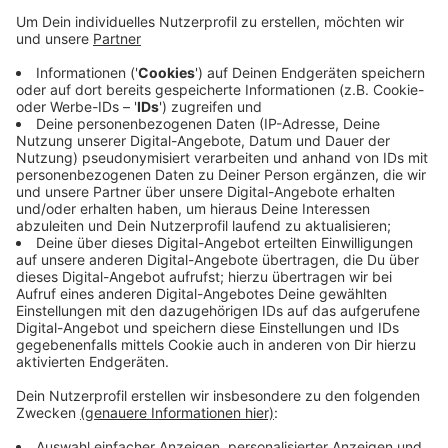
heute am Tatort eintraf, waren der oder die Täter
nicht mehr da. Die Polizei bittet Zeuginnen und
Zeugen dringend, sich zu melden. Auf Gerüchte,
wonach Anwohnerinnen und Anwohner das
Problem selbst in die Hand nehmen wollen,
reagiert die Polizei deutlich: Das ist Sache der
Polizei. Bei Hinweisen auf ähnliche Vorgänge
sollten die Menschen sofort die 110 rufen, das sei
die einfachste und effizienteste Lösung, die Täter
zu finden.
Veröffentlicht:
Mittwoch, 14.05.2025 14:39
Anzeige