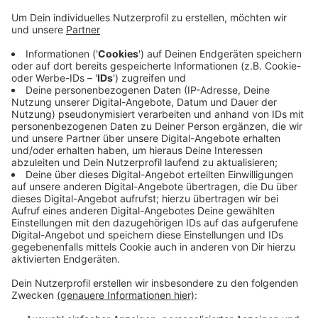
ein neues Gutachen einholen. Bis ein Ergebnis
vorliegt, sollten die Abrissarbeiten ruhen. Der
Antrag wurde am Abend mit großer Mehrheit
abgelehnt. Die alte Pädagogische Hochschule soll
abgerissen werden, um dort Container zu
errichten. CDU und Grüne stellen sich entschieden
gegen den Vorschlag der Linken, die Container
stattdessen auf dem Carnaper Platz aufzustellen.
Der müsse unbedingt als Veranstaltungsfläche frei
bleiben.
Veröffentlicht:
Dienstag, 03.11.2020 06:13
Anzeige