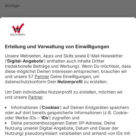
Anzeige
Für gut 800.000 Schülerinnen und Schüler in NRW hat
die Schule wieder geöffnet. Davon profitieren
überwiegend Grundschüler und Schüler, die gerade
einen Abschluss machen. Aber in NRW gibt es
insgesamt 2,5 Millionen Schüler. Was ist also mit dem
Rest? Der guckt in die Röhre. Kein Mensch weiß, wann
wieder alle mehr oder weniger regelmäßig in die Schule
können. Das sorgt inzwischen für große Probleme. Wie
groß diese Probleme sind, zeigt eine Umfrage, die
heute in Düsseldorf vorgestellt wurde.
Anzeige
Über 40.000 Eltern wurden befragt
Anzeige