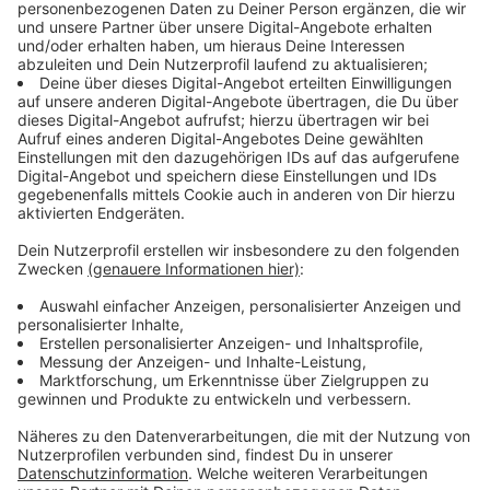
Es wurden insgesamt 41.000 Eltern befragt, deren
Kinder aufs Gymnasium gehen. Die Umfrage wurde von
der
Landeselternschaft
der Gymnasien durchgeführt.
Das klingt zwar etwas speziell, weil es ja auch andere
Schulformen, wie Haupt- Real oder Gesamtschulen
gibt - aber man erhält einen ganz guten Überblick. Das
Ergebnis: Den Eltern reicht es mit dem Lockdown. Und
den Kindern offenbar auch. Ein Beispiel: Fast 30
Prozent der Eltern mit Kindern in der 5. Klasse geben
an, dass sie am Limit seien. 1,6 Prozent der Eltern
wollen für die Kinder sogar Hilfe medizinische und
psychische Hilfe suchen, sagt Franz-Josef Kahlen von
der Landeselternschaft.
Anzeige