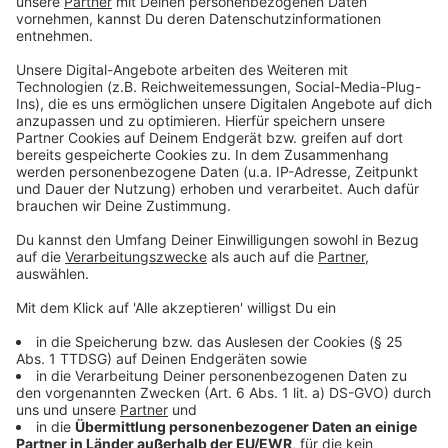
"Wir reden, wenn ich das mal für ganz NRW
hochrechne über mehrere tausend Kinder.
Das ist eine Zahl, die mich sehr erschreckt
hat."
Franz-Josef Kahlen, Landeselternschaft
Anzeige
Und noch eine Zahl die ebenfalls erschreckt: 40
Prozent der Eltern erwarten bei ihren Kindern
außerdem mittelgroße bis schwerwiegende
Wissenslücken durch den Lockdown.
Anzeige