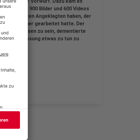
ssen. so der Vorwurf. Dazu kam es
den konnten. 900 Bilder und 600 Videos
gte vom dritten Angeklagten haben, der
lie Schumacher gearbeitet hatte. Der
auftragt gewesen zu sein, dementierte
nd der Erpressung etwas zu tun zu