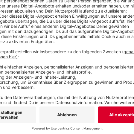
Schumacher angerufen und versucht sie zu erpre
nicht, weil die Angeklagten vorher verhaftet wer
wurden sichergestellt. Die will der Hauptangekla
ehemals als Sicherheitsmitarbeiter bei der Fami
gab zu für die Digitalisierung privater Bilder be
aber über seinen Anwalt. mit der Weiterleitung u
haben.
Veröffentlicht:
Mittwoch, 11.12.2024 06:27
Anzeige