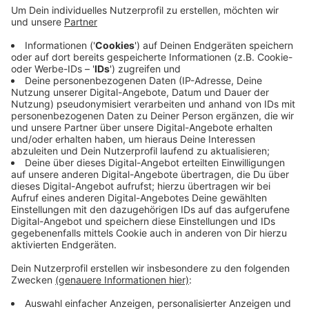
Verkehrsmittel, sondern auch die Seele der Stadt.“
Mucke selbst fordert eine unabhängige
Expertenkommission zur Aufklärung des
Sachverhalts und verlangt von den WSW, den
Austausch der defekten Räder so schnell wie
möglich zu bewerkstelligen. Geplant ist, dass die
Schwebebahn ab August nur noch an
Wochenenden fährt - für ein Jahr.
Veröffentlicht:
Montag, 06.07.2020 09:06
Anzeige
Anzeige