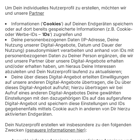
Aber nicht nur der Schwebebahn-Ausfall, sondern
auch das sehr warme Wetter sei dafür ein Grund.
Vor allem in der Mittagshitze fehlten die Gäste und
die Außengastronomie, die die Wirte viel koste,
werde nicht genutzt. Abends kämen die Leute,
wenn überhaupt, erst spät in Kneipen und
Restaurants - das reiche aber nicht, um den
Verlust des Tages aufzufangen. Der Dehoga sagt:
Insofern war das Wetter letztens sogar für
Eisdielen zu heiß.
Veröffentlicht:
Mittwoch, 31.07.2019 15:34
Anzeige