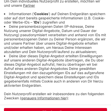
gibt es nicht, sagt Ulrich Jaeger, Chef von WSW-
Mobil. Ein großes Problem sind die Räder an den
neuen Schwebebahnen. Die verschleißen schon
nach 20.000 gefahrenen Kilometern. Warum das so
ist, darauf haben die Stadtwerke noch keine
Antwort.
Veröffentlicht:
Mittwoch, 02.09.2020 12:00
Anzeige
Anzeige