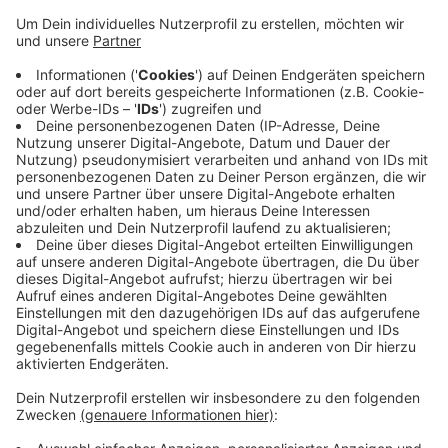
Auch an den Aktionshaltestellen habe großer
Andrang geherrscht. Dort konnte man sich vor
Fotowänden fotografieren lassen. Wer die
Glückwünsche an den sieben Stationen
fotografieren möchte - die Umbenennungen
bleiben noch bis zum Wochenende an den
Stationen.
Fotografierstationen: Oberbarmen, Werther
Brücke, Alter Markt, Döppersberg, Robert-Daum-
Platz, Vohwinkel und Loher Brücke.
Veröffentlicht:
Mittwoch, 04.03.2026 06:26
Anzeige