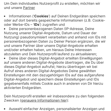
der neue Besitzer soll die Schwebebahn öffentlich
zugänglich machen, heißt es von Sunshine4Kids.
Mit dem Verkauf will die Einrichtung die
entstandenen Kosten für die Schwebebahn decken
und das geplante Projekt stattdessen mit einem
Bauwagen umsetzen.
Zur Versteigerung
Veröffentlicht:
Dienstag, 22.10.2019 16:04
Anzeige
Anzeige