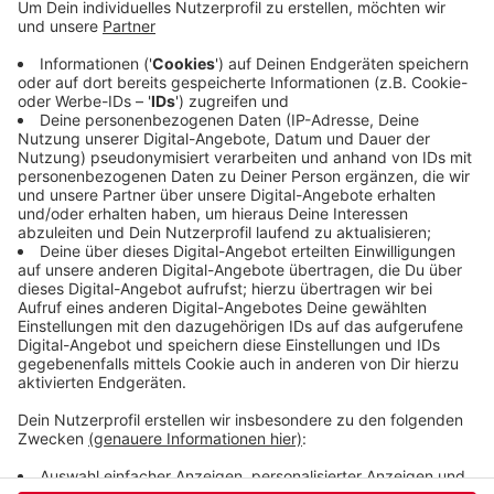
notoperiert. Der Bereich
Jägerhaus/Linde/Parkstraße war mehrere
Stunden gesperrt. Parallel brannte an der
Erbschlöer Straße ein Auto. Für den
Feuerwehreinsatz musste auch da die Straße
gesperrt werden, was am Abend in Ronsdorf für
große Einschränkungen im Verkehr gesorgt hat.
Veröffentlicht:
Freitag, 05.12.2025 06:24
Anzeige
Anzeige