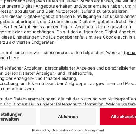
pendeln, manche würden dabei Wege von mehrere
Grundsätzlich sei zu beobachten, dass die Studi
Geld zur Verfügung haben. Gleichzeitig steigen di
390 Euro pro Monat. Das sind 76 Euro mehr als v
Veröffentlicht:
Freitag, 13.10.2023 11:34
Anzeige