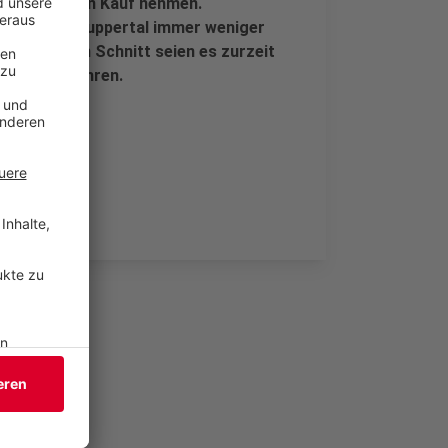
n Stunden in Kauf nehmen.
erenden in Wuppertal immer weniger
e Mieten: Im Schnitt seien es zurzeit
or sieben Jahren.