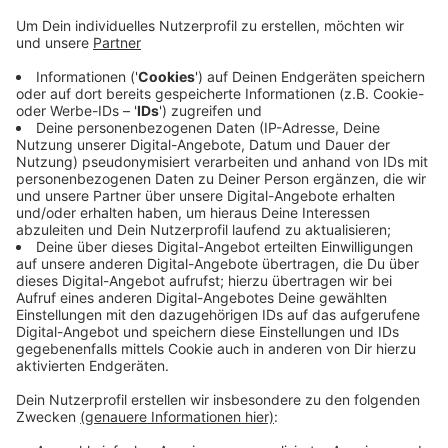
Königshöhe ist eine der Flächen, auf der die
Gartenschau im Jahr 2031 stattfinden soll. Die
Stadt erklärt jetzt, es gebe mindestens ein
Unternehmen, das bereit wäre, die Seilbahn zu
bauen - allerdings nur, wenn sie wirklich zur
Königshöhe geht. Die Idee einer kürzeren Bahn nur
für die Zoobesucher würde sich nicht rechnen.
Außerdem sei Voraussetzung, dass auch die
andere Hauptattraktion der Bundegartenschau -
die Hängebrücke zwischen Königs- und Kaiserhöhe
- kommt.
Veröffentlicht:
Mittwoch, 03.07.2019 06:44
Anzeige