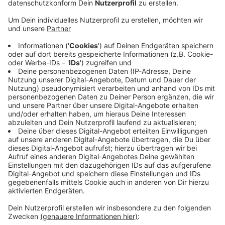
Südstadt. Gerade die Inhaber kleiner Unternehmen
seien dagegen oft sehr hart betroffen. Vielen
drohe der Absturz in Hartz IV, befürchtet die
Steuerberaterin. Besonders stark betroffen seien
Reisebüros und Friseursalons. Ralf Engel vom
Handelsverband rät Selbständigen, ihre Situation
genau zu analysieren und notfalls lieber die Firma
zu schließen. Habe ich das richtige Sortiment?
Kommuniziere ich richtig mit meiner Kundschaft?
Und hat meine Branche überhaupt eine
Perspektive? Das sind laut Engel die Fragen, die
Selbständige jetzt beantworten müssen. Im
Notfall sei es für Selbständige oft sogar besser,
rechtzeitig die Firma dicht zu machen.
Veröffentlicht:
Dienstag, 16.02.2021 09:48
Anzeige