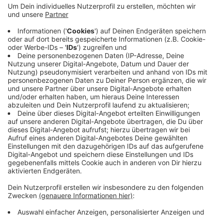
hatte er einen Schraubendreher dabei, wohl um bei
Bedarf zuzustechen, glauben die Ermittler. Dem
Mann wird zudem ein sexueller Übergriffs zur Last
gelegt. Im Viertel Ostersbaum hätten ihn viele
Menschen wegen seiner aggressiven Art gekannt
und gefürchtet. Die Staatsanwaltschaft lässt auch
prüfen, ob der Mann eine psychische Erkrankung
hat.
Veröffentlicht:
Mittwoch, 15.11.2023 09:28
Anzeige
Anzeige