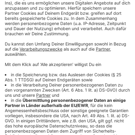
Anzeige
powered by
Usercentrics Consent
Management Platform
©
Copyright: Netflix
Romantische Nächte zwischen Billie und ihrem Mann
Cooper sind selten geworden.
Anzeige
©
Copyright: Netflix
Immer öfter drehen sich Billies gegangen um ihren
attraktiven Ex-Freund Brad.
Anzeige