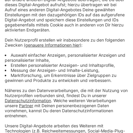
Wir benötigen Ihre
Zustimmung, um den YouTube
Video-Service zu laden!
Wir verwenden einen Service eines
Drittanbieters, um Videoinhalte
einzubetten. Dieser Service kann
Daten zu Ihren Aktivitäten
sammeln. Bitte lesen Sie die
Details durch und stimmen Sie der
Nutzung des Service zu, um dieses
Video anzusehen.
Mehr Informationen
Billie ist zwischen zwei Männern und zwei völlig
unterschiedlichen Welten hin- und hergerissen…
Akzeptieren