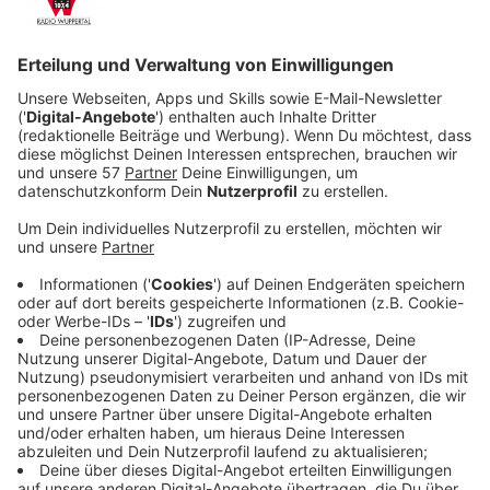
Veröffentlicht:
Dienstag, 15.06.2021 22:04
Anzeige
Doch Billie will aus diesem Leben ausbrechen. Ihre
Gedanken drehen sich immer wieder um die
Vergangenheit, ihr wildes, freies Leben und ihren Ex-
Freund Brad (Adam Demos). Die Trennung von ihm hat
sie nie ganz überwinden können. Und ihr Liebesleben
ist auch nicht mehr das, was es einmal war. Völlig
gefrustet schreibt sie ihre Gedanken in ihrem
Tagebuch auf und notiert auch intime Erinnerungen.
Blöd nur, dass ihr Ehemann Cooper heimlich mitliest
und plötzlich ihre alte Liebe auftaucht…
Streaming-Dienst: Netflix
Anzeige