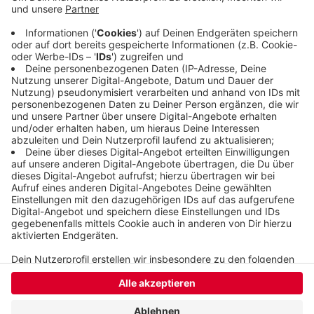
erhältlich (Kirchplatz 1, Tel. 563 7666,
info@kulturkarte-wuppertal.de). Eine Abendkasse
gibt es nicht. Weitere Informationen, auch zu den
Schutzmaßnahmen, stehen
hier
.
Veröffentlicht:
Donnerstag, 20.08.2020 15:15
Anzeige
Anzeige
Anzeige