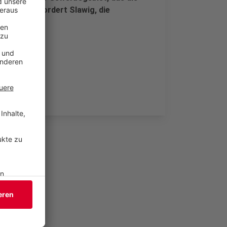
 Außerdem fordert Slawig, die
chleunigen.