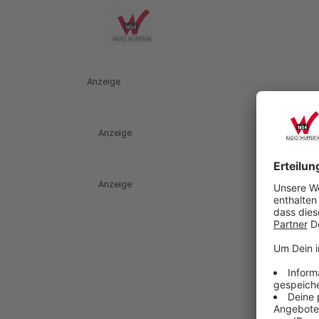
Anzeige
Anzeige
Anzeige