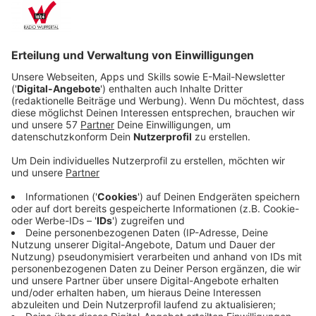
geprägt ist.
Veröffentlicht:
Dienstag, 23.12.2025 10:23
Anzeige
Als sie einen jungen Inuit-Jungen kennenlernt,
entsteht zum ersten Mal seit langer Zeit eine
Verbindung – doch der Junge stirbt plötzlich und auf
mysteriöse Weise. Smilla weigert sich, den offiziellen
Erklärungen zu glauben, und beginnt zu ermitteln. Ihre
Suche führt sie von der kontrollierten Hauptstadt bis
in die gefrorenen Landschaften Grönlands, wo sie auf
politische Intrigen, gefährliche Machtspiele und ein
Geheimnis stößt, das nicht nur den Tod des Jungen,
sondern auch ihre eigene Herkunft in einem neuen
Licht erscheinen lässt.