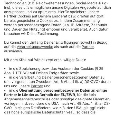
Smilla steigt immer tiefer herab in ein Netz aus Lügen
und Intrigen. Kann sich die Frau jemals daraus wieder
Akzeptieren
befreien und das Verschwinden des Jungen aufklären?
powered by
Usercentrics Consent
Anzeige
Management Platform
©
Copyright: Magenta TV
Zwischen Smilla und dem Jungen entwickelte sich
eine Art Freundschaft.
Anzeige
©
Copyright: Magenta TV
Wo komme ich her? Smilla zweifelt mehr und mehr an
ihrer eigenen Herkunft.