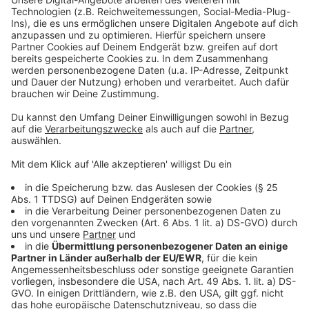
und wachsendem Misstrauen beginnt für Dave ein
Akzeptieren
Wettlauf gegen die Zeit. Doch je tiefer sie graben,
powered by
Usercentrics Consent
desto klarer wird: Dieses Feuer hat eine Geschichte –
Management Platform
und sie ist brandgefährlich.
Anzeige
©
Copyright: Apple TV+
Michelle und Dave finden nur mühsam zueinander. Und
einer von Beiden hat ein dunkles Geheimnis.
Anzeige
©
Copyright: Apple TV+
Dave ist ein brillianter Ermittler. Aber auch er hat eine
Vergangenheit...