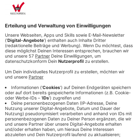
stoßen: Zwei Täter, viele Opfer – und keine heiße
Spur.
Veröffentlicht:
Donnerstag, 26.06.2025 20:21
Anzeige
Um dem Druck der Öffentlichkeit und seiner
Vorgesetzten standzuhalten, bekommt Dave
Verstärkung: Detective Michelle Calderone (Jurnee
Smollett), neu im Branddezernat, bringt frische
Perspektiven – und stellt unbequeme Fragen.
Gemeinsam stoßen die beiden auf Hinweise, die weit
über einfache Brandstiftung hinausgehen. Der Täter ist
intelligent, strategisch – und möglicherweise näher, als
ihnen lieb ist.
Streaming-Dienst: Apple TV+