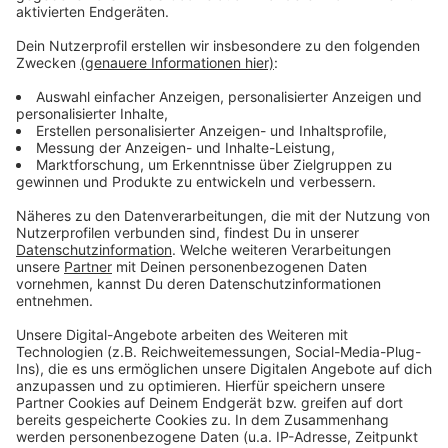
Der November hats in sich. Es ist kalt, dunkel und alles,
was wir übers Jahr aufgeschoben haben, wartet auf
uns. Wie sollen wir mit diesen Dingen nur umgehen? Am
besten mit Fachwissen und Humor. Dr. Leon
Windscheid ist Psychologe, Podcaster und
Entertainer. Im Fernsehen erklärt er uns in Formaten
wie Terra X die Welt, mit seinem
neuen
Bühnenprogramm "Alles perfekt"
nimmt er uns die
Sorge, immer perfekt sein zu müssen. Im Januar hat er
uns schon Starthilfe fürs Jahr im Radio gegeben. Nun,
im November, gibt er uns Tipps, wie wir mit den ganz
normalen Dingen des Alltags fertig werden.
Anzeige